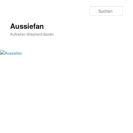
Zum
primären
Such
Inhalt
springen
Aussiefan
Auftralian Shepherd Baxter