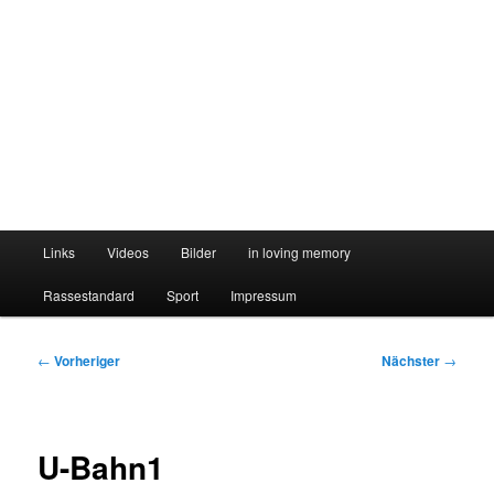
Hauptmenü
Links
Videos
Bilder
in loving memory
Rassestandard
Sport
Impressum
Beitragsnavigation
←
Vorheriger
Nächster
→
U-Bahn1