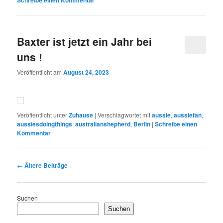
Schreibe einen Kommentar
Baxter ist jetzt ein Jahr bei
uns !
Veröffentlicht am
August 24, 2023
Veröffentlicht unter
Zuhause
|
Verschlagwortet mit
aussie
,
aussiefan
,
aussiesdoingthings
,
australianshepherd
,
Berlin
|
Schreibe einen
Kommentar
Beitragsnavigation
←
Ältere Beiträge
Suchen
Suchen