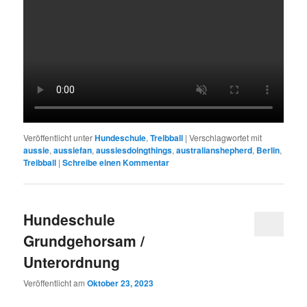
Veröffentlicht unter
Hundeschule
,
Treibball
|
Verschlagwortet mit
aussie
,
aussiefan
,
aussiesdoingthings
,
australianshepherd
,
Berlin
,
Treibball
|
Schreibe einen Kommentar
Hundeschule
Grundgehorsam /
Unterordnung
Veröffentlicht am
Oktober 23, 2023