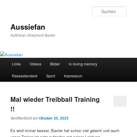
Zum
Zum
primären
sekundären
Such
Inhalt
Inhalt
springen
springen
Aussiefan
Auftralian Shepherd Baxter
Hauptmenü
Links
Videos
Bilder
in loving memory
Rassestandard
Sport
Impressum
Mal wieder Treibball Training
!!
Veröffentlicht am
Oktober 25, 2023
Es wird immer besser, Baxter hat schon viel gelernt und auch
unser Trainer ist sehr zufrieden mit seiner Leistung.