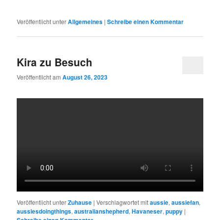
Veröffentlicht unter
Allgemeines
|
Schreibe einen Kommentar
Kira zu Besuch
Veröffentlicht am
August 26, 2023
Veröffentlicht unter
Zuhause
|
Verschlagwortet mit
aussie
,
aussiefan
,
aussiesdoingthings
,
australianshepherd
,
Havaneser
,
puppy
|