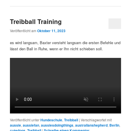
Treibball Training
Veröffentlicht am
Oktober 11, 2023
es wird langsam, Baxter versteht langsam die ersten Befehle und
lässt den Ball in Ruhe, wenn er Ihn nicht schieben soll.
Veröffentlicht unter
Hundeschule
,
Treibball
|
Verschlagwortet mit
aussie
,
aussiefan
,
aussiesdoingthings
,
australianshepherd
,
Berlin
,
cutedogs
,
Treibball
|
Schreibe einen Kommentar