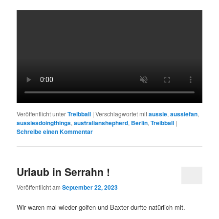
Veröffentlicht unter
Treibball
|
Verschlagwortet mit
aussie
,
aussiefan
,
aussiesdoingthings
,
australianshepherd
,
Berlin
,
Treibball
|
Schreibe einen Kommentar
Urlaub in Serrahn !
Veröffentlicht am
September 22, 2023
Wir waren mal wieder golfen und Baxter durfte natürlich mit.