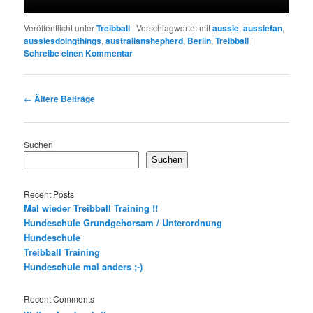
Veröffentlicht unter
Treibball
|
Verschlagwortet mit
aussie
,
aussiefan
,
aussiesdoingthings
,
australianshepherd
,
Berlin
,
Treibball
|
Schreibe einen Kommentar
Beitragsnavigation
←
Ältere Beiträge
Suchen
Suchen
Recent Posts
Mal wieder Treibball Training !!
Hundeschule Grundgehorsam / Unterordnung
Hundeschule
Treibball Training
Hundeschule mal anders ;-)
Recent Comments