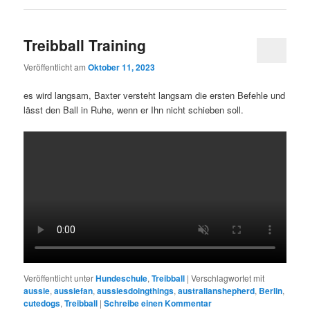
Treibball Training
Veröffentlicht am
Oktober 11, 2023
es wird langsam, Baxter versteht langsam die ersten Befehle und
lässt den Ball in Ruhe, wenn er Ihn nicht schieben soll.
Veröffentlicht unter
Hundeschule
,
Treibball
|
Verschlagwortet mit
aussie
,
aussiefan
,
aussiesdoingthings
,
australianshepherd
,
Berlin
,
cutedogs
,
Treibball
|
Schreibe einen Kommentar