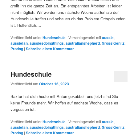
grollt Ihn die ganze Zeit an. Ein entspanntes Arbeiten ist leider
nicht möglich. Wir werden uns nächste Woche außerhalb der
Hundeschule treffen und schauen ob das Problem Ortsgebunden
ist. Hoffentlich….
Veröffentlicht unter
Hundeschule
|
Verschlagwortet mit
aussie
,
aussiefan
,
aussiesdoingthings
,
australianshepherd
,
GrossKienitz
,
Prodog
|
Schreibe einen Kommentar
Hundeschule
Veröffentlicht am
Oktober 16, 2023
Baxter hat sich heute mit Anton gekabbelt und jetzt sind Sie
keine Freunde mehr. Wir hoffen auf nächste Woche, dass es
vergessen ist.
Veröffentlicht unter
Hundeschule
|
Verschlagwortet mit
aussie
,
aussiefan
,
aussiesdoingthings
,
australianshepherd
,
GrossKienitz
,
Prodog
|
Schreibe einen Kommentar