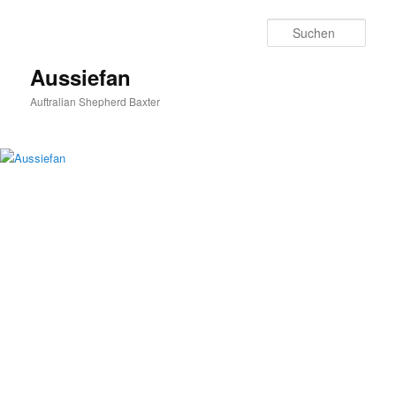
Zum
Zum
primären
sekundären
Such
Inhalt
Inhalt
springen
springen
Aussiefan
Auftralian Shepherd Baxter