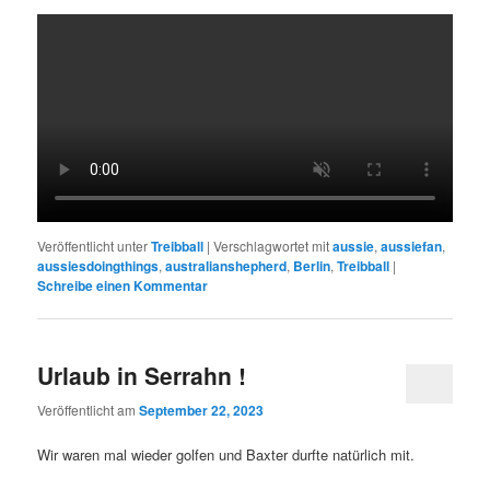
Veröffentlicht unter
Treibball
|
Verschlagwortet mit
aussie
,
aussiefan
,
aussiesdoingthings
,
australianshepherd
,
Berlin
,
Treibball
|
Schreibe einen Kommentar
Urlaub in Serrahn !
Veröffentlicht am
September 22, 2023
Wir waren mal wieder golfen und Baxter durfte natürlich mit.