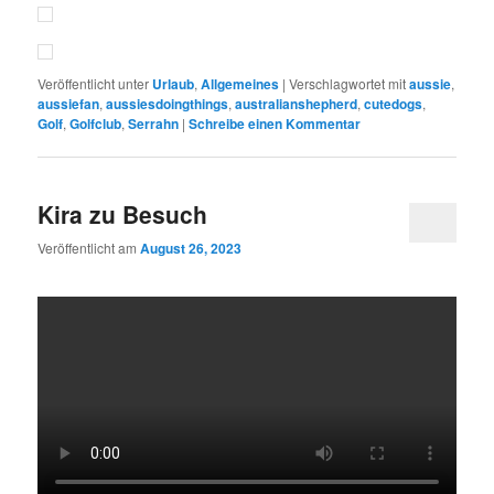
Veröffentlicht unter
Urlaub
,
Allgemeines
|
Verschlagwortet mit
aussie
,
aussiefan
,
aussiesdoingthings
,
australianshepherd
,
cutedogs
,
Golf
,
Golfclub
,
Serrahn
|
Schreibe einen Kommentar
Kira zu Besuch
Veröffentlicht am
August 26, 2023