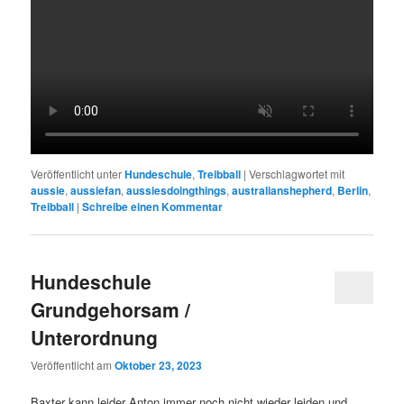
Veröffentlicht unter
Hundeschule
,
Treibball
|
Verschlagwortet mit
aussie
,
aussiefan
,
aussiesdoingthings
,
australianshepherd
,
Berlin
,
Treibball
|
Schreibe einen Kommentar
Hundeschule
Grundgehorsam /
Unterordnung
Veröffentlicht am
Oktober 23, 2023
Baxter kann leider Anton immer noch nicht wieder leiden und