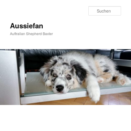
Zum
Zum
primären
sekundären
Such
Inhalt
Inhalt
springen
springen
Aussiefan
Auftralian Shepherd Baxter