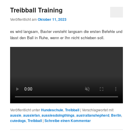
Treibball Training
Veröffentlicht am
Oktober 11, 2023
es wird langsam, Baxter versteht langsam die ersten Befehle und
lässt den Ball in Ruhe, wenn er Ihn nicht schieben soll.
Veröffentlicht unter
Hundeschule
,
Treibball
|
Verschlagwortet mit
aussie
,
aussiefan
,
aussiesdoingthings
,
australianshepherd
,
Berlin
,
cutedogs
,
Treibball
|
Schreibe einen Kommentar