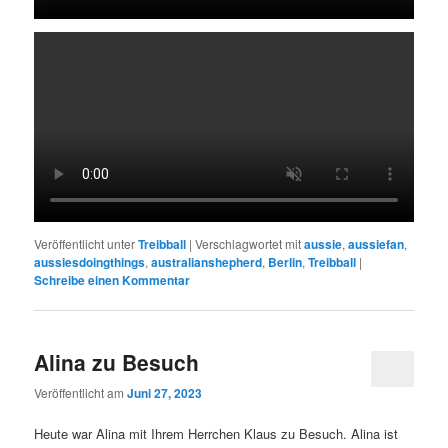
Veröffentlicht unter
Treibball
|
Verschlagwortet mit
aussie
,
aussiefan
,
aussiesdoingthings
,
australianshepherd
,
Berlin
,
Treibball
|
Schreibe einen Kommentar
Alina zu Besuch
Veröffentlicht am
Juni 27, 2023
Heute war Alina mit Ihrem Herrchen Klaus zu Besuch. Alina ist