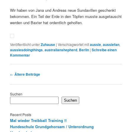
Wir haben von Jana und Andreas neue Sundavillen geschenkt
bekommen. Ein Teil der Erde in den Töpfen musste ausgetauscht
werden und Baxter hat ordentlich geholfen.
Veröffentlicht unter
Zuhause
|
Verschlagwortet mit
aussie
,
aussiefan
,
aussiesdoingthings
,
australianshepherd
,
Berlin
|
Schreibe einen
Kommentar
Beitragsnavigation
←
Ältere Beiträge
Suchen
Suchen
Recent Posts
Mal wieder Treibball Training !!
Hundeschule Grundgehorsam / Unterordnung