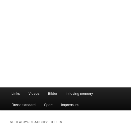
Hauptmenü
Links
Videos
Bilder
in loving memory
Rassestandard
Sport
Impressum
SCHLAGWORT-ARCHIV:
BERLIN