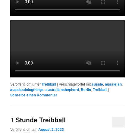
Veröffentlicht unter
Treibball
|
Verschlagwortet mit
aussie
,
aussiefan
,
aussiesdoingthings
,
australianshepherd
,
Berlin
,
Treibball
|
Schreibe einen Kommentar
1 Stunde Treibball
Veröffentlicht am
August 2, 2023