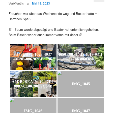
Veröffentlicht am
Mai 19, 2023
Frauchen war über das Wochenende weg und Baxter hatte mit
Herrchen Spaß !
Ein Baum wurde abgesägt und Baxter hat ordentlich geholfen.
Beim Essen war er auch immer vorne mit dabei 🙂
3D48CB7C-1028-4937-
4650139b-15d5-4b13-931f-
BE9B-886707EF8F96
a47b638683c4
A5DB9BEA-26D9-47D1-
IMG_1045
8887-CB0C90F7C54B
IMG_1046
IMG_1047