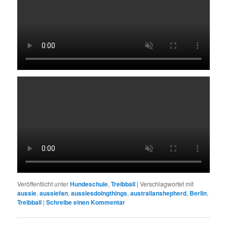
Veröffentlicht unter
Hundeschule
,
Treibball
|
Verschlagwortet mit
aussie
,
aussiefan
,
aussiesdoingthings
,
australianshepherd
,
Berlin
,
Treibball
|
Schreibe einen Kommentar