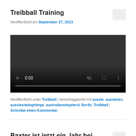
Treibball Training
Veröffentlicht am
September 27, 2023
Veröffentlicht unter
Treibball
|
Verschlagwortet mit
aussie
,
aussiefan
,
aussiesdoingthings
,
australianshepherd
,
Berlin
,
Treibball
|
Schreibe einen Kommentar
Baxter ist jetzt ein Jahr bei