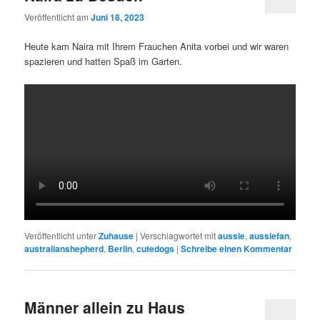
Veröffentlicht am
Juni 18, 2023
Heute kam Naira mit Ihrem Frauchen Anita vorbei und wir waren
spazieren und hatten Spaß im Garten.
Veröffentlicht unter
Zuhause
|
Verschlagwortet mit
aussie
,
aussiefan
,
australianshepherd
,
Berlin
,
cutedogs
|
Schreibe einen Kommentar
Männer allein zu Haus