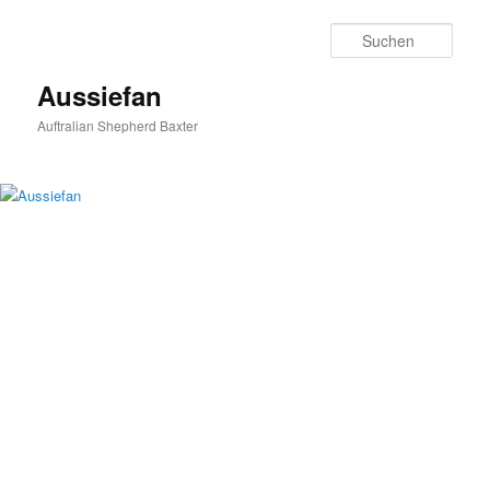
Zum
primären
Such
Inhalt
springen
Aussiefan
Auftralian Shepherd Baxter