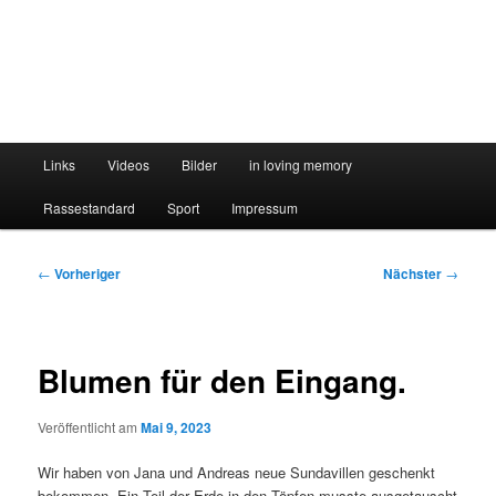
Hauptmenü
Links
Videos
Bilder
in loving memory
Rassestandard
Sport
Impressum
Beitragsnavigation
←
Vorheriger
Nächster
→
Blumen für den Eingang.
Veröffentlicht am
Mai 9, 2023
Wir haben von Jana und Andreas neue Sundavillen geschenkt
bekommen. Ein Teil der Erde in den Töpfen musste ausgetauscht