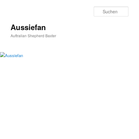
Zum
primären
Such
Inhalt
springen
Aussiefan
Auftralian Shepherd Baxter