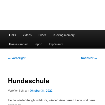
Hauptmenü
Links
Videos
Bilder
in loving memory
Rassestandard
Sport
Impressum
Beitragsnavigation
←
Vorheriger
Nächster
→
Hundeschule
Veröffentlicht am
Oktober 31, 2022
Heute wieder Junghundekurs, wieder viele neue Hunde und neue
Aufgaben.