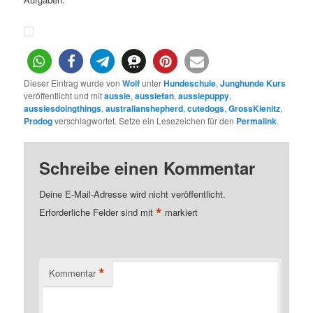
Dieser Eintrag wurde von
Wolf
unter
Hundeschule
,
Junghunde Kurs
veröffentlicht und mit
aussie
,
aussiefan
,
aussiepuppy
,
aussiesdoingthings
,
australianshepherd
,
cutedogs
,
GrossKienitz
,
Prodog
verschlagwortet. Setze ein Lesezeichen für den
Permalink
.
Schreibe einen Kommentar
Deine E-Mail-Adresse wird nicht veröffentlicht.
*
Erforderliche Felder sind mit
markiert
*
Kommentar