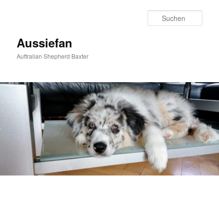
Zum
primären
Such
Inhalt
springen
Aussiefan
Auftralian Shepherd Baxter