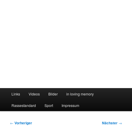
Hauptmenü
Links
Videos
Bilder
in loving memory
Rassestandard
Sport
Impressum
Beitragsnavigation
←
Vorheriger
Nächster
→