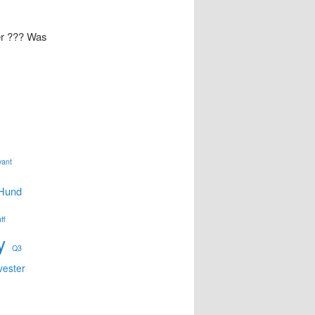
er ??? Was
vant
tHund
ff
y
Q3
vester