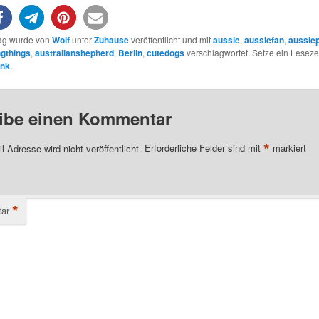
rag wurde von
Wolf
unter
Zuhause
veröffentlicht und mit
aussie
,
aussiefan
,
aussie
gthings
,
australianshepherd
,
Berlin
,
cutedogs
verschlagwortet. Setze ein Leseze
ink
.
ibe einen Kommentar
*
l-Adresse wird nicht veröffentlicht.
Erforderliche Felder sind mit
markiert
*
ar