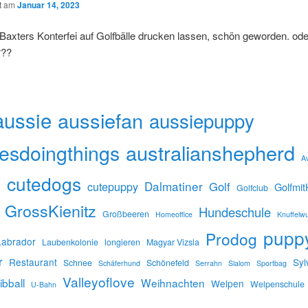
ht am
Januar 14, 2023
Baxters Konterfei auf Golfbälle drucken lassen, schön geworden. od
???
aussie
aussiefan
aussiepuppy
esdoingthings
australianshepherd
A
n
cutedogs
Dalmatiner
cutepuppy
Golf
Golfmi
Golfclub
GrossKienitz
Hundeschule
Großbeeren
Homeoffice
Knuffelwu
pupp
Prodog
Labrador
Laubenkolonie
longieren
Magyar Vizsla
r
Restaurant
Syl
Schnee
Schönefeld
Schäferhund
Serrahn
Slalom
Sportbag
Valleyoflove
ibball
Weihnachten
Welpen
Welpenschule
U-Bahn