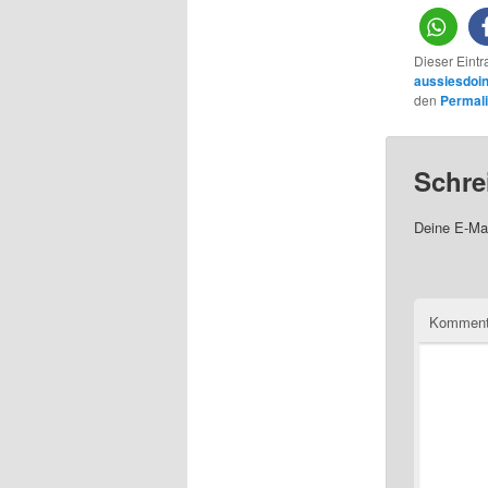
Dieser Eint
aussiesdoin
den
Permal
Schre
Deine E-Mai
Komment