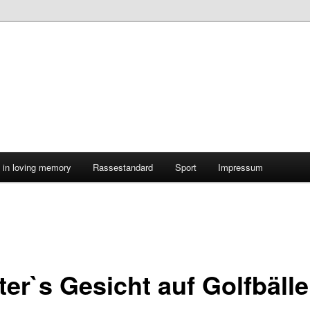
in loving memory
Rassestandard
Sport
Impressum
ter`s Gesicht auf Golfbäll