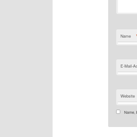
Name
E-Mail-A
Website
Name, E