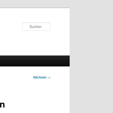
Suchen
Nächster
→
en