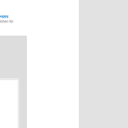
puppy
,
ichen für