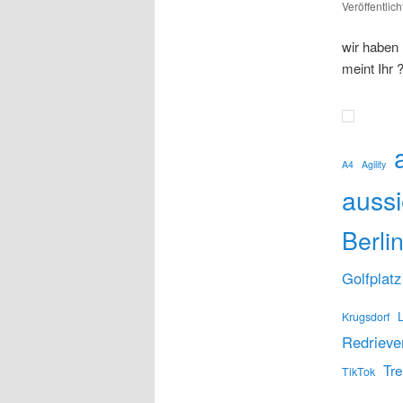
Veröffentlic
wir haben 
meint Ihr 
A4
Agility
aussi
Berli
Golfplatz
Krugsdorf
Redrieve
Tre
TikTok