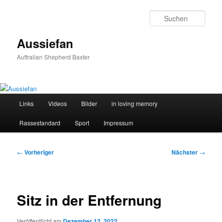
Zum
primären
Such
Inhalt
springen
Aussiefan
Auftralian Shepherd Baxter
Hauptmenü
Links
Videos
Bilder
in loving memory
Rassestandard
Sport
Impressum
Beitragsnavigation
←
Vorheriger
Nächster
→
Sitz in der Entfernung
Veröffentlicht am
Dezember 12, 2022