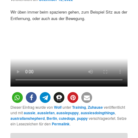
Wir üben immer beim spazieren gehen, zum Beispiel Sitz aus der
Entfernung, oder auch aus der Bewegung.
Dieser Eintrag wurde von
Wolf
unter
Training
,
Zuhause
veröffentlicht
und mit
aussie
,
aussiefan
,
aussiepuppy
,
aussiesdoingthings
,
australianshepherd
,
Berlin
,
cutedogs
,
puppy
verschlagwortet. Setze
ein Lesezeichen für den
Permalink
.